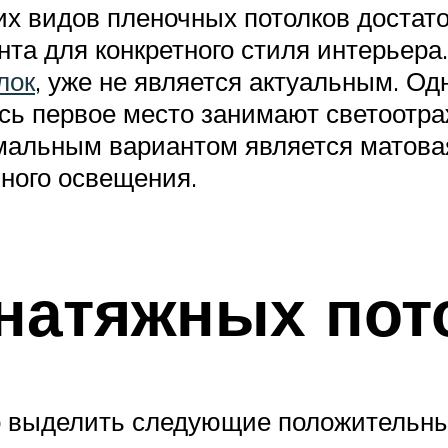
х видов пленочных потолков достато
а для конкретного стиля интерьера. 
лок
, уже не является актуальным. Од
есь первое место занимают светоот
имальным вариантом является матова
ного освещения.
натяжных пот
 выделить следующие положительны