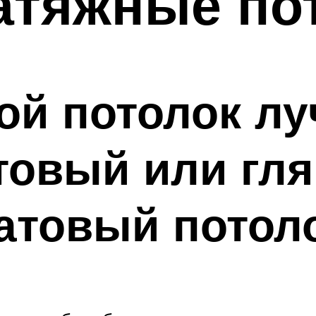
атяжные по
ой потолок л
товый или гл
атовый потол