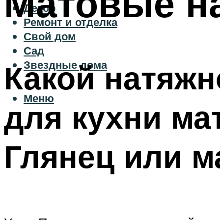
Матовые н
Декор
Ремонт и отделка
Свой дом
Сад
Звездные дома
Какой натяжн
Меню
для кухни ма
Глянец или м