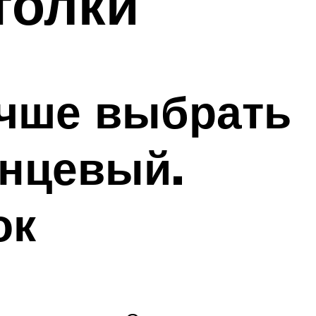
толки
учше выбрать
янцевый.
ок