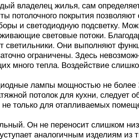
дый владелец жилья, сам определяет
ты потолочного покрытия позволяют 
боры и светодиодную подсветку. Мож
живающие световые потоки. Благодар
т светильники. Они выполняют функц
таточно ограничены. Здесь невозмо
их много тепла. Воздействие слишко
диодные лампы мощностью не более 
яжной потолок для кухни, следует о
т не только для отапливаемых помещ
ьный. Он не переносит слишком низк
 уступает аналогичным изделиям из т