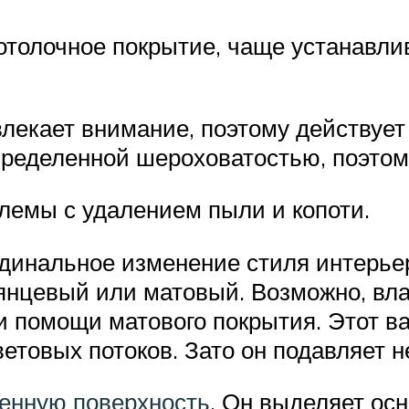
толочное покрытие, чаще устанавлив
лекает внимание, поэтому действует
ределенной шероховатостью, поэтому
блемы с удалением пыли и копоти.
рдинальное изменение стиля интерьер
лянцевый или матовый. Возможно, вл
 помощи матового покрытия. Этот вар
етовых потоков. Зато он подавляет 
енную поверхность
. Он выделяет ос