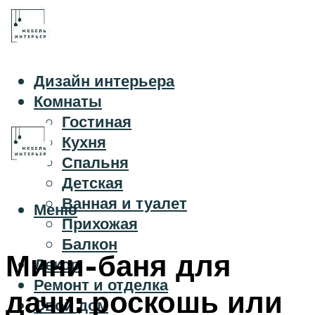
Дизайн интерьера
Комнаты
Гостиная
Кухня
Спальня
Детская
Ванная и туалет
Меню
Прихожая
Балкон
Мини-баня для
Декор
Ремонт и отделка
дачи: роскошь или
Свой дом