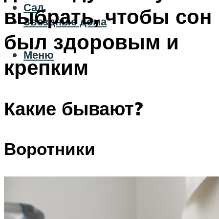
Сад
выбрать, чтобы сон
Звездные дома
был здоровым и
Меню
крепким
Какие бывают?
Воротники