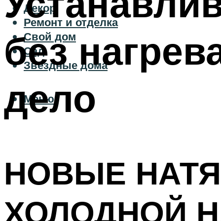
Устанавли
Декор
Ремонт и отделка
без нагрева
Свой дом
Сад
Звездные дома
дело
Меню
НОВЫЕ НАТ
ХОЛОДНОЙ 