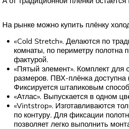
А от традиционной плёнки остаётся
На рынке можно купить плёнку холод
«Cold Stretch». Делаются по тра
комнаты, по периметру полотна п
фактурой.
«Пятый элемент». Комплект для 
размеров. ПВХ-плёнка доступна в
Фиксируется штапиковым способ
«Атлас». Выпускается в одном ц
«Vintstrop». Изготавливаются то
по контуру. Для фиксации полот
позволяет легко выполнить монт