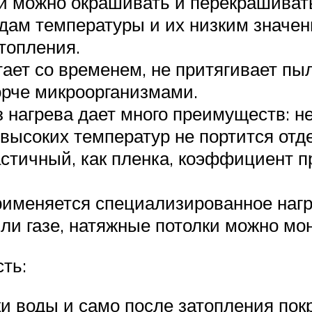
й можно окрашивать и перекрашивать
адам температуры и их низким значен
топления.
ает со временем, не притягивает пыл
орче микроорганизмами.
 нагрева дает много преимуществ: не
высоких температур не портится отде
астичный, как пленка, коэффициент 
применяется специализированное наг
ли газе, натяжные потолки можно мо
ть:
ки воды и само после затопления пок