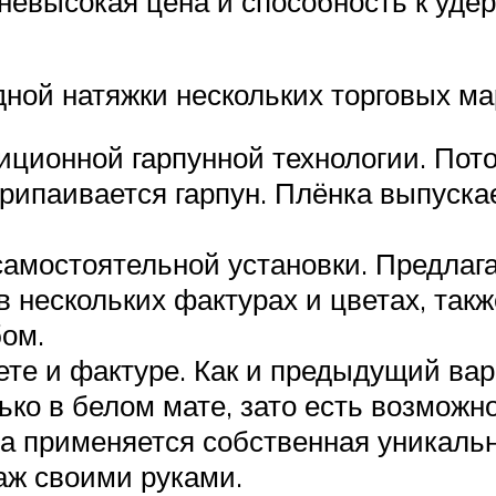
 невысокая цена и способность к уде
ной натяжки нескольких торговых ма
диционной гарпунной технологии. Пот
рипаивается гарпун. Плёнка выпуска
самостоятельной установки. Предлага
 нескольких фактурах и цветах, так
ом.
вете и фактуре. Как и предыдущий ва
лько в белом мате, зато есть возмож
на применяется собственная уникальн
аж своими руками.