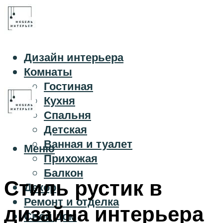
Дизайн интерьера
Комнаты
Гостиная
Кухня
Спальня
Детская
Ванная и туалет
Меню
Прихожая
Балкон
Стиль рустик в
Декор
Ремонт и отделка
дизайна интерьера
Свой дом