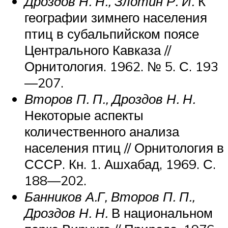
Дроздов Н. Н., Злотин Р. И.
К
географии зимнего населения
птиц в субальпийском поясе
Центрального Кавказа //
Орнитология. 1962. № 5. С. 193
—207.
Второв П. П., Дроздов Н. Н.
Некоторые аспекты
количественного анализа
населения птиц // Орнитология в
СССР. Кн. 1. Ашхабад, 1969. С.
188—202.
Банников А.Г, Второв П. П.,
Дроздов Н. Н.
В национальном