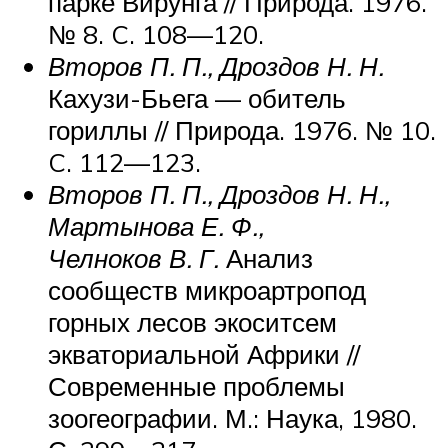
парке Вирунга // Природа. 1976.
№ 8. C. 108—120.
Второв П. П., Дроздов Н. Н.
Кахузи-Бьега — обитель
гориллы // Природа. 1976. № 10.
C. 112—123.
Второв П. П., Дроздов Н. Н.,
Мартынова Е. Ф.,
Челноков В. Г.
Анализ
сообществ микроартропод
горных лесов экоситсем
экваториальной Африки //
Современные проблемы
зоогеографии. М.: Наука, 1980.