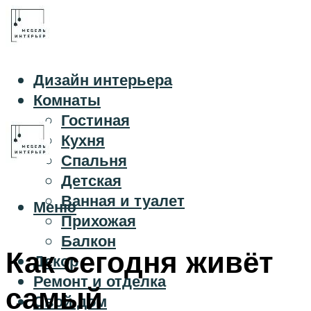
Дизайн интерьера
Комнаты
Гостиная
Кухня
Спальня
Детская
Ванная и туалет
Меню
Прихожая
Балкон
Как сегодня живёт
Декор
Ремонт и отделка
самый
Свой дом