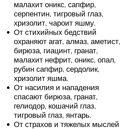
малахит оникс, сапфир,
серпентин, тигровый глаз,
хризолит, чароит яшму.
От стихийных бедствий
охраняют агат, алмаз, аметист,
бирюза, гиацинт, гранат,
малахит нефрит, оникс, опал,
рубин сапфир, сердолик,
хризолит яшма.
От насилия и нападения
спасают бирюза, гранат,
гелиодор, кошачий глаз,
тигровый глаз, янтарь.
От страхов и тяжелых мыслей