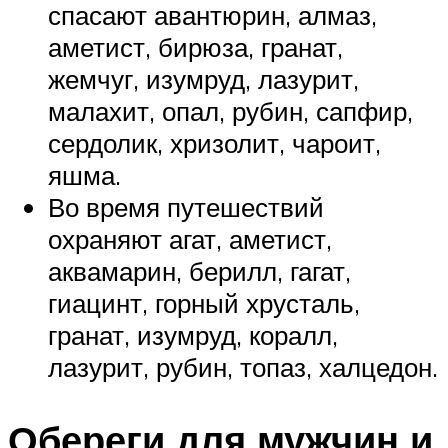
спасают авантюрин, алмаз,
аметист, бирюза, гранат,
жемчуг, изумруд, лазурит,
малахит, опал, рубин, сапфир,
сердолик, хризолит, чароит,
яшма.
Во время путешествий
охраняют агат, аметист,
аквамарин, берилл, гагат,
гиацинт, горный хрусталь,
гранат, изумруд, коралл,
лазурит, рубин, топаз, халцедон.
Обереги для мужчин и