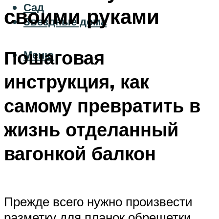
Сад
своими руками
Звездные дома
Пошаговая
Меню
инструкция, как
самому превратить в
жизнь отделанный
вагонкой балкон
Прежде всего нужно произвести
разметку для планок обрешетки.