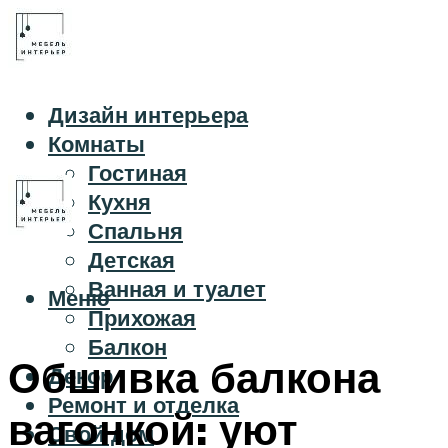
Дизайн интерьера
Комнаты
Гостиная
Кухня
Спальня
Детская
Ванная и туалет
Меню
Прихожая
Балкон
Обшивка балкона
Декор
Ремонт и отделка
вагонкой: уют
Свой дом