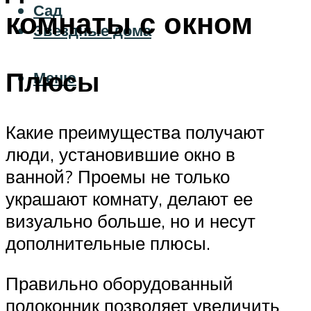
Сад
комнаты с окном
Звездные дома
Плюсы
Меню
Какие преимущества получают
люди, установившие окно в
ванной? Проемы не только
украшают комнату, делают ее
визуально больше, но и несут
дополнительные плюсы.
Правильно оборудованный
подоконник позволяет увеличить