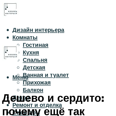
Дизайн интерьера
Комнаты
Гостиная
Кухня
Спальня
Детская
Ванная и туалет
Меню
Прихожая
Балкон
Дешево и сердито:
Декор
Ремонт и отделка
почему ещё так
Свой дом