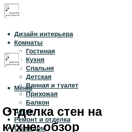
Дизайн интерьера
Комнаты
Гостиная
Кухня
Спальня
Детская
Ванная и туалет
Меню
Прихожая
Балкон
Отделка стен на
Декор
Ремонт и отделка
кухне: обзор
Свой дом