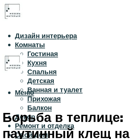
Дизайн интерьера
Комнаты
Гостиная
Кухня
Спальня
Детская
Ванная и туалет
Меню
Прихожая
Балкон
Борьба в теплице:
Декор
Ремонт и отделка
паутинный клещ на
Свой дом