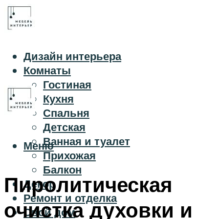
Дизайн интерьера
Комнаты
Гостиная
Кухня
Спальня
Детская
Ванная и туалет
Меню
Прихожая
Балкон
Пиролитическая
Декор
Ремонт и отделка
очистка духовки и
Свой дом