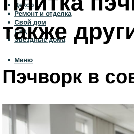
Плитка пэч
Декор
Ремонт и отделка
также друг
Свой дом
Сад
Звездные дома
Меню
Пэчворк в с