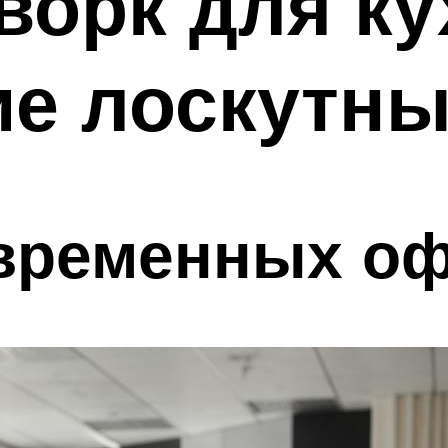
ворк для ку
ие лоскутн
овременных о