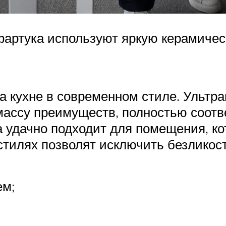
фартука используют яркую керамическ
а кухне в современном стиле. Ультр
массу преимуществ, полностью соот
да удачно подходит для помещения, к
 стилях позволят исключить безликос
ем;