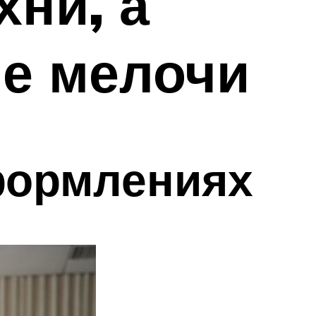
хни, а
ые мелочи
формлениях