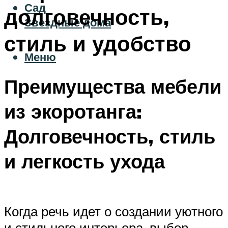
Сад
долговечность,
Звездные дома
стиль и удобство
Меню
Преимущества мебели
из экоротанга:
Долговечность, стиль
и легкость ухода
Когда речь идет о создании уютного
и стильного интерьера, выбор