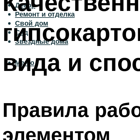
Качествен
Декор
Ремонт и отделка
гипсокарто
Свой дом
Сад
Звездные дома
вида и спо
Меню
Правила раб
элементом