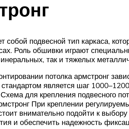
тронг
т собой подвесной тип каркаса, кот
ах. Роль обшивки играют специальн
минеральных, так и тяжелых металлич
нтировании потолка армстронг завис
стандартом является шаг 1000–1200 
.Схема для крепления подвесного по
рмстронг При креплении регулируемы
стоит внимательно подойти к выбор
ытия и обеспечить надежность фикса