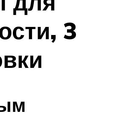
ы для
ости, 3
овки
ным