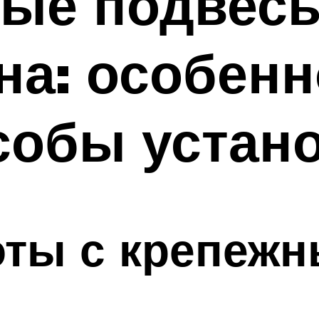
ные подвес
на: особенн
собы устан
оты с крепеж