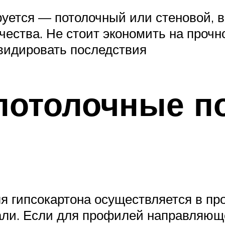
ируется — потолочный или стеновой, 
чества. Не стоит экономить на прочн
видировать последствия
потолочные п
 гипсокартона осуществляется в про
али. Если для профилей направляюще