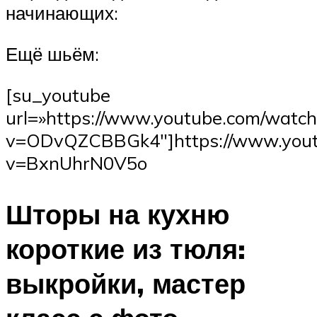
начинающих:
Ещё шьём:
[su_youtube
url=»https://www.youtube.com/watch
v=ODvQZCBBGk4″]https://www.yout
v=BxnUhrN0V5o
Шторы на кухню
короткие из тюля:
выкройки, мастер