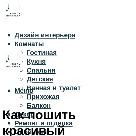
Дизайн интерьера
Комнаты
Гостиная
Кухня
Спальня
Детская
Ванная и туалет
Меню
Прихожая
Балкон
Как пошить
Декор
Ремонт и отделка
красивый
Свой дом