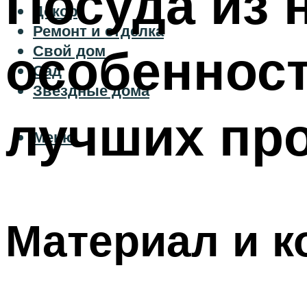
Посуда из 
Декор
Ремонт и отделка
особенност
Свой дом
Сад
Звездные дома
лучших пр
Меню
Материал и к