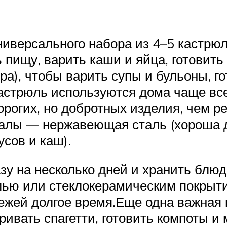
иверсального набора из 4–5 кастрюл
 пищу, варить каши и яйца, готовить
а), чтобы варить супы и бульоны, го
кастрюль используются дома чаще все
орогих, но добротных изделия, чем р
алы — нержавеющая сталь (хороша д
сов и каш).
зу на несколько дней и хранить блюд
ью или стеклокерамическим покрытие
вежей долгое время.Еще одна важная
аривать спагетти, готовить компоты и