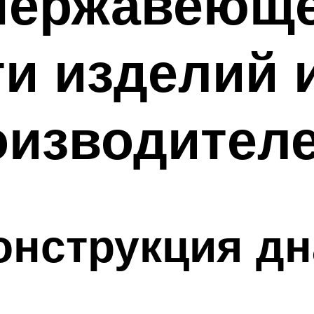
нержавеюще
и изделий 
оизводителе
онструкция дн