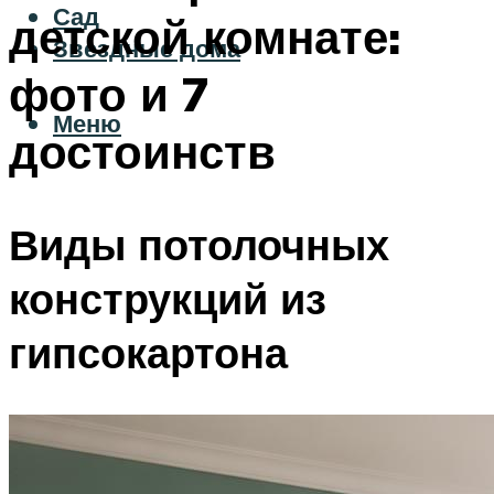
Сад
детской комнате:
Звездные дома
фото и 7
Меню
достоинств
Виды потолочных
конструкций из
гипсокартона