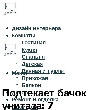
Дизайн интерьера
Комнаты
Гостиная
Кухня
Спальня
Детская
Ванная и туалет
Меню
Прихожая
Балкон
Подтекает бачок
Декор
Ремонт и отделка
унитаза: 7
Свой дом