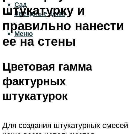
Сад
штукатурку и
Звездные дома
правильно нанести
Меню
ее на стены
Цветовая гамма
фактурных
штукатурок
Для создания штукатурных смесей