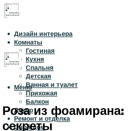
Дизайн интерьера
Комнаты
Гостиная
Кухня
Спальня
Детская
Ванная и туалет
Меню
Прихожая
Балкон
Роза из фоамирана:
Декор
Ремонт и отделка
секреты
Свой дом