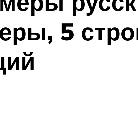
меры русск
еры, 5 стр
ций