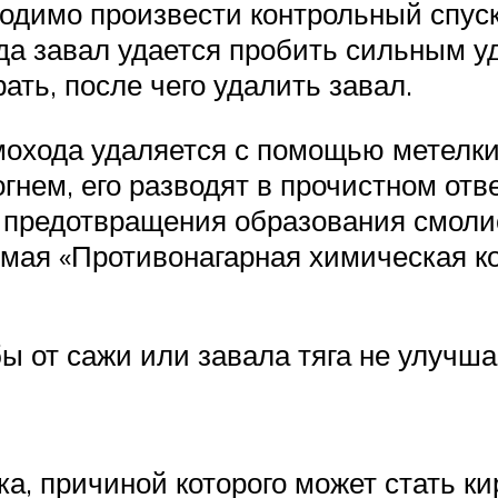
одимо произвести контрольный спуск 
гда завал удается пробить сильным у
ать, после чего удалить завал.
охода удаляется с помощью метелки,
огнем, его разводят в прочистном от
 предотвращения образования смолис
ая «Противонагарная химическая ко
ы от сажи или завала тяга не улучш
ка, причиной которого может стать к