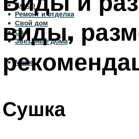
Виды и раз
Декор
Ремонт и отделка
виды, разм
Свой дом
Сад
Звездные дома
рекоменда
Меню
Сушка