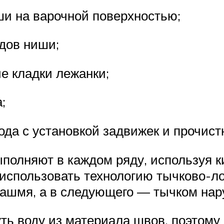
ши на варочной поверхностью;
дов ниши;
е кладки лежанки;
;
ода с установкой задвижек и прочист
ыполняют в каждом ряду, используя к
использовать технологию тычково-ло
ашмя, а в следующего — тычком нар
ть воду из материала швов, поэтому 