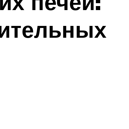
их печей:
оительных