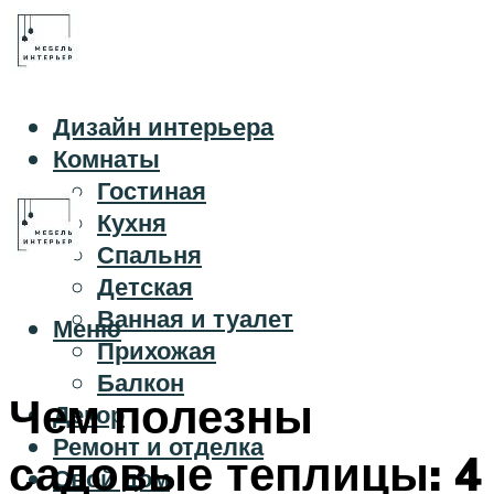
Дизайн интерьера
Комнаты
Гостиная
Кухня
Спальня
Детская
Ванная и туалет
Меню
Прихожая
Балкон
Чем полезны
Декор
Ремонт и отделка
садовые теплицы: 4
Свой дом