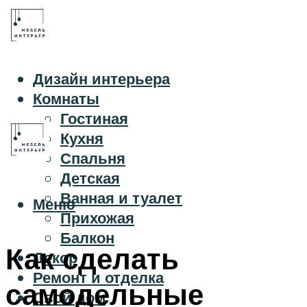
Дизайн интерьера
Комнаты
Гостиная
Кухня
Спальня
Детская
Ванная и туалет
Меню
Прихожая
Балкон
Как сделать
Декор
Ремонт и отделка
самодельные
Свой дом