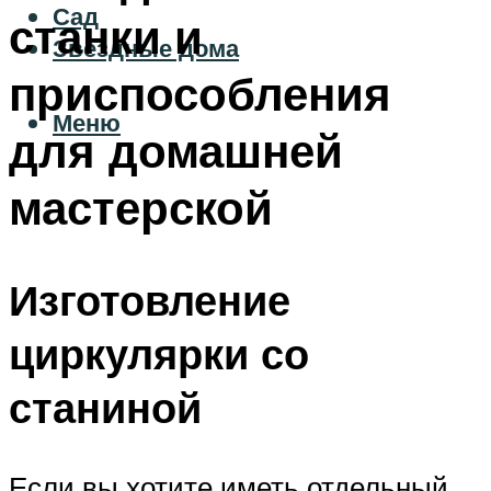
Сад
станки и
Звездные дома
приспособления
Меню
для домашней
мастерской
Изготовление
циркулярки со
станиной
Если вы хотите иметь отдельный