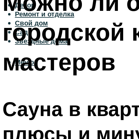
Можно ли о
Декор
Ремонт и отделка
городской 
Свой дом
Сад
Звездные дома
мастеров
Меню
Сауна в квар
плюсы и мин