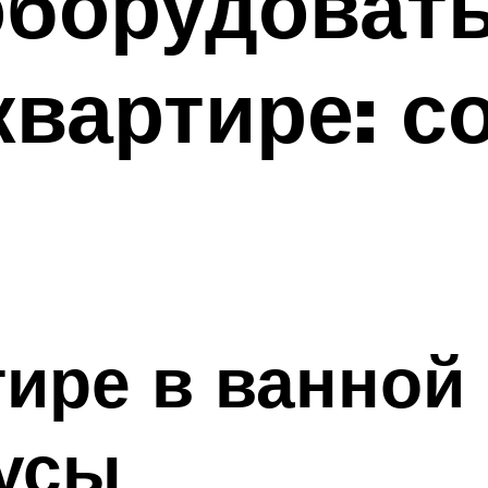
борудовать
квартире: с
тире в ванной
усы