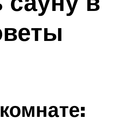
 сауну в
оветы
 комнате: