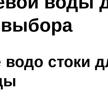
вой воды д
 выбора
водо стоки д
ды