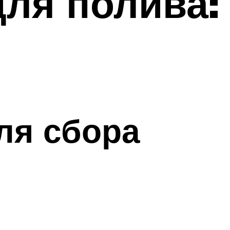
ля полива:
ля сбора