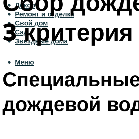
Сбор дожде
Декор
Ремонт и отделка
3 критерия
Свой дом
Сад
Звездные дома
Меню
Специальные 
дождевой во