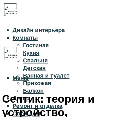
Дизайн интерьера
Комнаты
Гостиная
Кухня
Спальня
Детская
Ванная и туалет
Меню
Прихожая
Балкон
Септик: теория и
Декор
Ремонт и отделка
устройство,
Свой дом