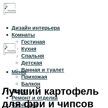
Дизайн интерьера
Комнаты
Гостиная
Кухня
Спальня
Детская
Ванная и туалет
Меню
Прихожая
Балкон
Лучший картофель
Декор
Ремонт и отделка
для фри и чипсов
Свой дом