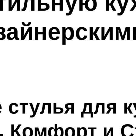
тильную ку
зайнерским
 стулья для к
, Комфорт и С