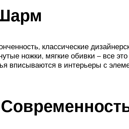
 Шарм
утонченность, классические дизайнер
нутые ножки, мягкие обивки – все э
лья вписываются в интерьеры с элеме
 Современност