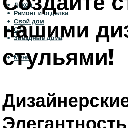
Создайте с
Декор
Ремонт и отделка
нашими ди
Свой дом
Сад
Звездные дома
стульями!
Меню
Дизайнерские
Элегантность