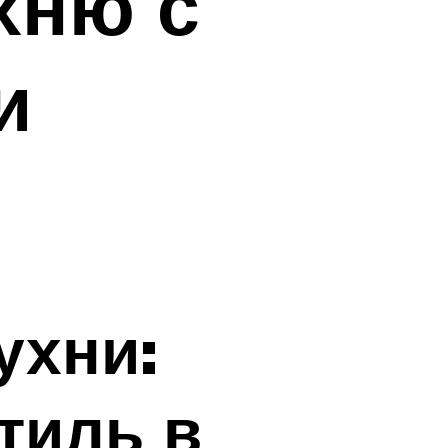
хню с
и
ухни:
тиль в