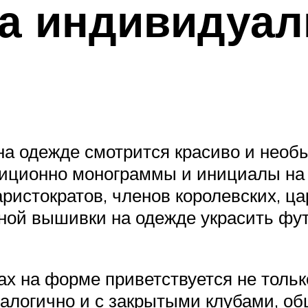
а индивидуал
а одежде смотрится красиво и необы
диционно монограммы и инициалы на 
истократов, членов королевских, ца
ой вышивки на одежде украсить футб
ах на форме приветствуется не тольк
Аналогично и с закрытыми клубами, о