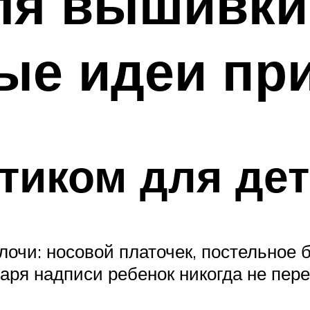
я вышивки 
ые идеи пр
тиком для де
очи: носовой платочек, постельное 
даря надписи ребенок никогда не пер