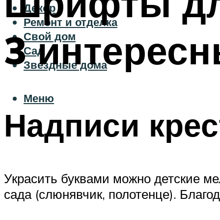
Шрифты дл
Декор
Ремонт и отделка
3 интересн
Свой дом
Сад
Звездные дома
Меню
Надписи крес
Украсить буквами можно детские мел
сада (слюнявчик, полотенце). Благо