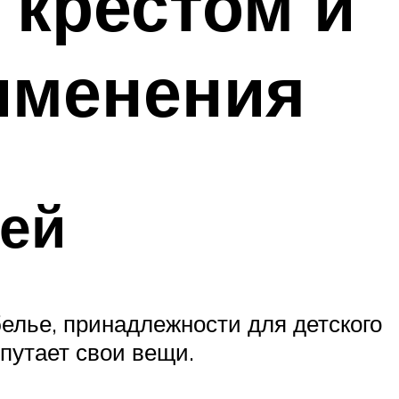
крестом и
именения
тей
белье, принадлежности для детского
епутает свои вещи.