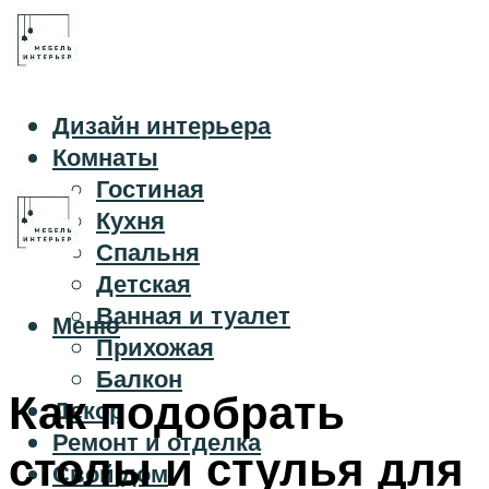
Дизайн интерьера
Комнаты
Гостиная
Кухня
Спальня
Детская
Ванная и туалет
Меню
Прихожая
Балкон
Как подобрать
Декор
Ремонт и отделка
столы и стулья для
Свой дом