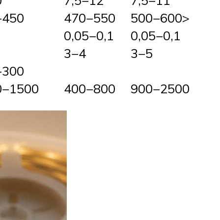
0
7,5−12
7,5−11
−450
470−550
500−600>
0,05−0,1
0,05−0,1
3−4
3−5
−300
0−1500
400−800
900−2500