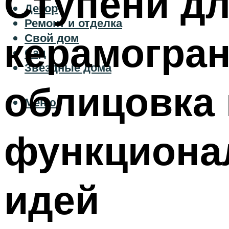
Ступени дл
Декор
Ремонт и отделка
керамогран
Свой дом
Сад
Звездные дома
облицовка 
Меню
функциона
идей