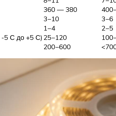
8−11
7−1
360 — 380
400
3−10
3−6
1−4
2−5
-5 С до +5 С)
25−120
100
200−600
<70