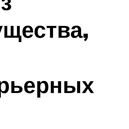
з
ущества,
рьерных