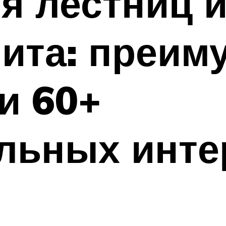
я лестниц и
ита: преим
и 60+
льных инте