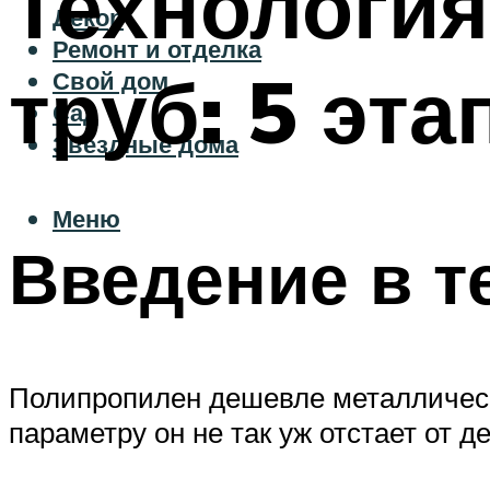
Технология
Декор
Ремонт и отделка
труб: 5 эта
Свой дом
Сад
Звездные дома
Меню
Введение в т
Полипропилен дешевле металлически
параметру он не так уж отстает от 