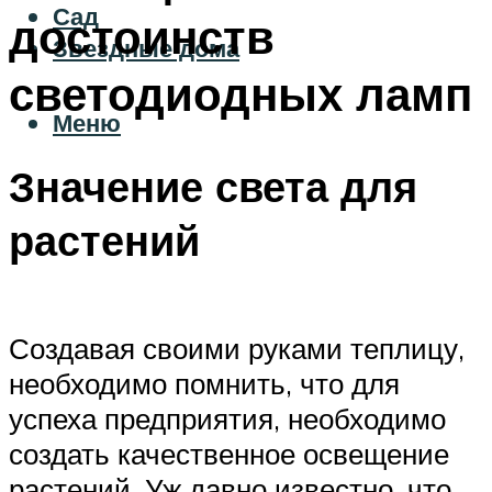
Сад
достоинств
Звездные дома
светодиодных ламп
Меню
Значение света для
растений
Создавая своими руками теплицу,
необходимо помнить, что для
успеха предприятия, необходимо
создать качественное освещение
растений. Уж давно известно, что