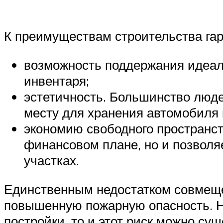
К преимуществам строительства гара
возможность поддержания идеал
инвентаря;
эстетичность. Большинство люде
месту для хранения автомобиля н
экономию свободного пространст
финансовом плане, но и позвол
участках.
Единственным недостатком совмещен
повышенную пожарную опасность. Но
постройки, то и этот риск можно су