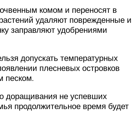
почвенным комом и переносят в
 растений удаляют поврежденные и
унку заправляют удобрениями
ельзя допускать температурных
 появлении плесневых островков
м песком.
до доращивания не успевших
емья продолжительное время будет