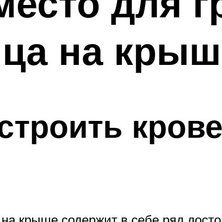
есто для г
ица на крыш
строить кров
на крыше содержит в себе ряд досто