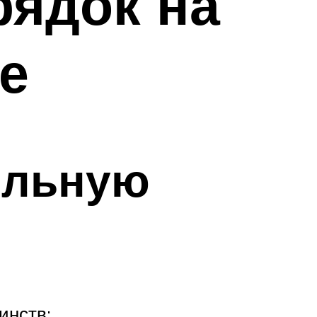
рядок на
е
ельную
инств: