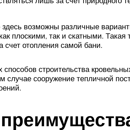
вляться лишь за счет природного те
о здесь возможны различные варианты
как плоскими, так и скатными. Такая
а счет отопления самой бани.
 способов строительства кровельных
ом случае сооружение тепличной пос
оений.
 преимуществ