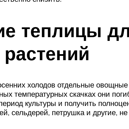
ие теплицы д
 растений
осенних холодов отдельные овощные 
тных температурных скачках они пог
 период культуры и получить полноц
рей, сельдерей, петрушка и другие, 