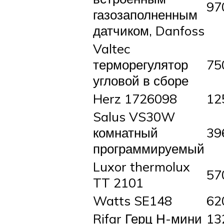
97
газозаполненным
датчиком, Danfoss
Valtec
терморегулятор
75
угловой в сборе
Herz 1726098
12
Salus VS30W
комнатный
39
программируемый
Luxor thermolux
57
TT 2101
Watts SE148
62
Rifar Герц Н-мини
13