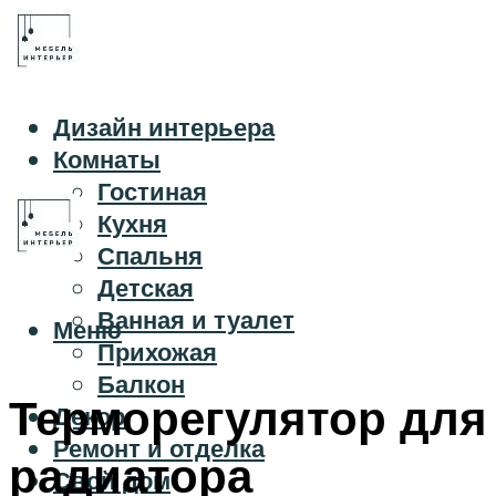
Дизайн интерьера
Комнаты
Гостиная
Кухня
Спальня
Детская
Ванная и туалет
Меню
Прихожая
Балкон
Терморегулятор для
Декор
Ремонт и отделка
радиатора
Свой дом