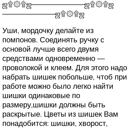
ஜ۩۞۩ஜ—————–—–ஜ۩۞۩ஜ
————–——–ஜ۩۞۩ஜ
Уши, мордочку делайте из
помпонов. Соединять ручку с
основой лучше всего двумя
средствами одновременно —
проволокой и клеем. Для этого надо
набрать шишек побольше, чтоб при
работе можно было легко найти
шишки одинаковые по
размеру,шишки должны быть
раскрытые. Цветы из шишек Вам
понадобится: шишки, хворост,