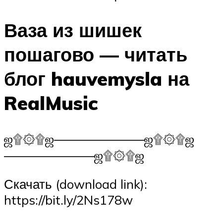
Ваза из шишек
пошагово — читать
блог hauvemysla на
RealMusic
ஜ۩۞۩ஜ—————–—–ஜ۩۞۩ஜ
————–——–ஜ۩۞۩ஜ
Скачать (download link):
https://bit.ly/2Ns178w