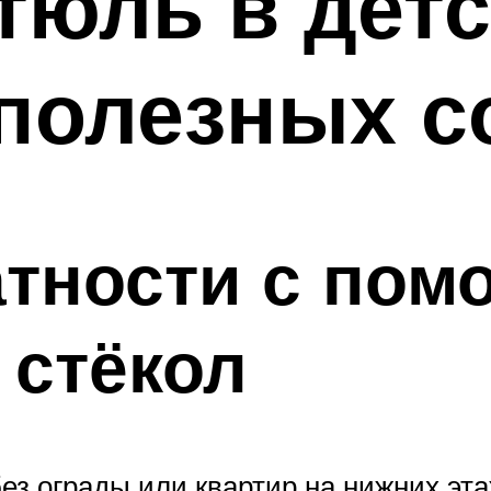
тюль в дет
 полезных с
атности с по
 стёкол
ез ограды или квартир на нижних эт