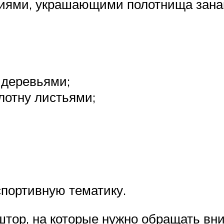
иями, украшающими полотнища занав
 деревьями;
лотну листьями;
спортивную тематику.
тор, на которые нужно обращать вн