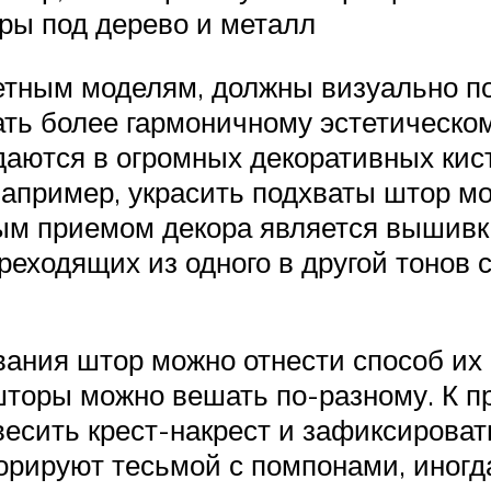
ры под дерево и металл
ретным моделям, должны визуально п
ать более гармоничному эстетическо
аются в огромных декоративных кист
апример, украсить подхваты штор м
ным приемом декора является вышивк
реходящих из одного в другой тонов
ания штор можно отнести способ их 
шторы можно вешать по-разному. К п
есить крест-накрест и зафиксироват
корируют тесьмой с помпонами, иног