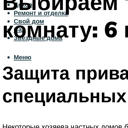
Выбираем 
Декор
Ремонт и отделка
комнату: 6
Свой дом
Сад
Звездные дома
Меню
Защита прив
специальных
Некоторые хозяева частных домов б