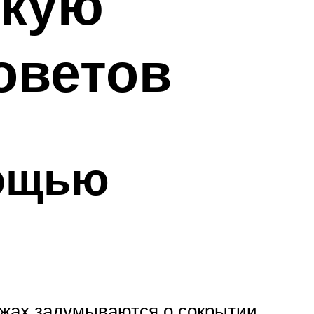
скую
оветов
мощью
ажах задумываются о сокрытии