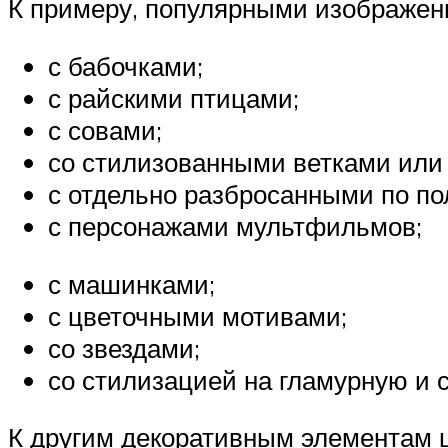
К примеру, популярными изображен
с бабочками;
с райскими птицами;
с совами;
со стилизованными ветками или
с отдельно разбросанными по по
с персонажами мультфильмов;
с машинками;
с цветочными мотивами;
со звездами;
со стилизацией на гламурную и 
К другим декоративным элементам ш