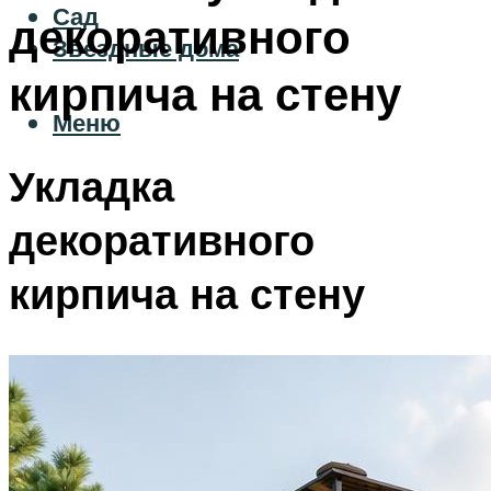
Сад
декоративного
Звездные дома
кирпича на стену
Меню
Укладка
декоративного
кирпича на стену