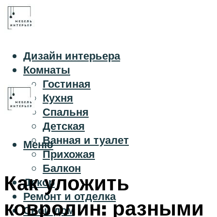
Дизайн интерьера
Комнаты
Гостиная
Кухня
Спальня
Детская
Ванная и туалет
Меню
Прихожая
Балкон
Как уложить
Декор
Ремонт и отделка
ковролин: разными
Свой дом