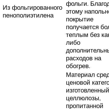
фольги. Благо
Из фольгированного
этому напольн
пенополиэтилена
покрытие
получается бо
теплым без ка
либо
дополнительн
расходов на
обогрев.
Материал сре
ценовой катег
изготовленный
целлюлозы,
пропитанной