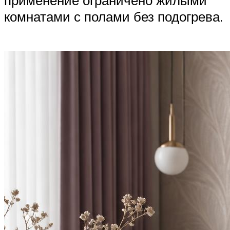
применение ограничено жилыми
комнатами с полами без подогрева.