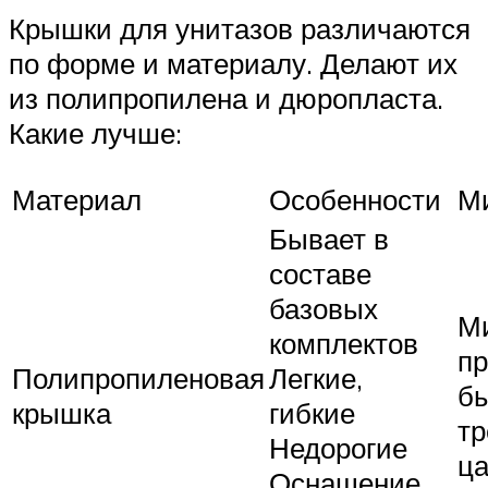
Крышки для унитазов различаются
по форме и материалу. Делают их
из полипропилена и дюропласта.
Какие лучше:
Материал
Особенности
М
Бывает в
составе
базовых
М
комплектов
пр
Полипропиленовая
Легкие,
б
крышка
гибкие
тр
Недорогие
ц
Оснащение