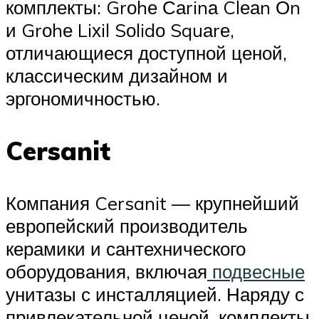
комплекты: Grоhе Саrinа Clеаn Оn
и Grоhе Liхil Sоlidо Squаrе,
отличающиеся доступной ценой,
классическим дизайном и
эргономичностью.
Cersanit
Компания Cersanit — крупнейший
европейский производитель
керамики и сантехнического
оборудования, включая
подвесные
унитазы с инсталляцией. Наряду с
привлекательной ценой, комплекты