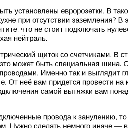
быть установлены евророзетки. В так
кухне при отсутствии заземления? В
тите, что не стоит подключать нулев
хая нейтраль.
трический щиток со счетчиками. В с
 это может быть специальная шина. 
роводами. Именно так и выглядит глу
е. От неё вам придется провести на
одключения самой вытяжки вам пона
дключенные провода к занулению, то 
м. Нужно сделать немного иначе — вз