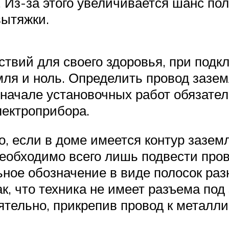
. Из-за этого увеличивается шанс пол
вытяжки.
твий для своего здоровья, при подк
емля и ноль. Определить провод зазе
В начале установочных работ обязате
лектроприбора.
, если в доме имеется контур зазем
необходимо всего лишь подвести про
ьное обозначение в виде полосок ра
ак, что техника не имеет разъема под
тельно, прикрепив провод к металли