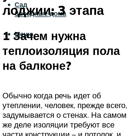
Сад
лоджии: 3 этапа
Звездные дома
1 Зачем нужна
Меню
теплоизоляция пола
на балконе?
Обычно когда речь идет об
утеплении, человек, прежде всего,
задумывается о стенах. На самом
же деле изоляции требуют все
части конструкции – и потолок, и