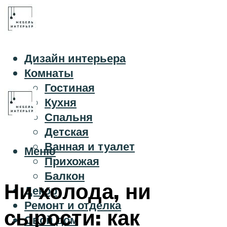
Дизайн интерьера
Комнаты
Гостиная
Кухня
Спальня
Детская
Ванная и туалет
Меню
Прихожая
Балкон
Ни холода, ни
Декор
Ремонт и отделка
сырости: как
Свой дом