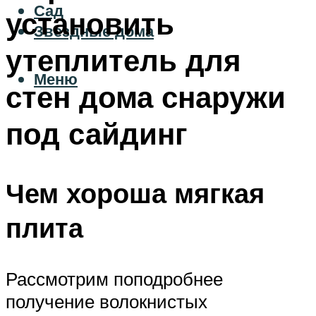
Сад
установить
Звездные дома
утеплитель для
Меню
стен дома снаружи
под сайдинг
Чем хороша мягкая
плита
Рассмотрим поподробнее
получение волокнистых