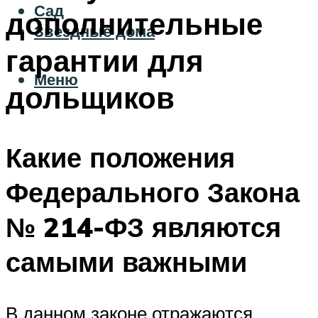
Сад
дополнительные
Звездные дома
гарантии для
Меню
дольщиков
Какие положения
Федерального Закона
№ 214-ФЗ являются
самыми важными
В данном законе отражаются