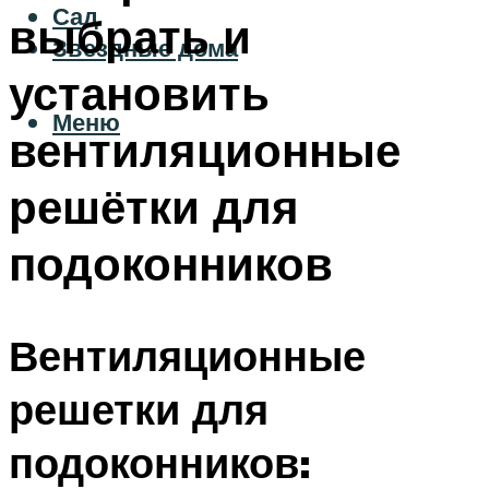
Сад
выбрать и
Звездные дома
установить
Меню
вентиляционные
решётки для
подоконников
Вентиляционные
решетки для
подоконников: