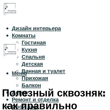
Дизайн интерьера
Комнаты
Гостиная
Кухня
Спальня
Детская
Ванная и туалет
Меню
Прихожая
Балкон
Полезный сквозняк:
Декор
Ремонт и отделка
как правильно
Свой дом