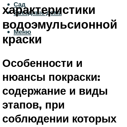
Сад
характеристики
Звездные дома
водоэмульсионной
Меню
краски
Особенности и
нюансы покраски:
содержание и виды
этапов, при
соблюдении которых