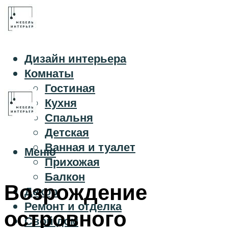
Дизайн интерьера
Комнаты
Гостиная
Кухня
Спальня
Детская
Ванная и туалет
Меню
Прихожая
Балкон
Возрождение
Декор
Ремонт и отделка
островного
Свой дом