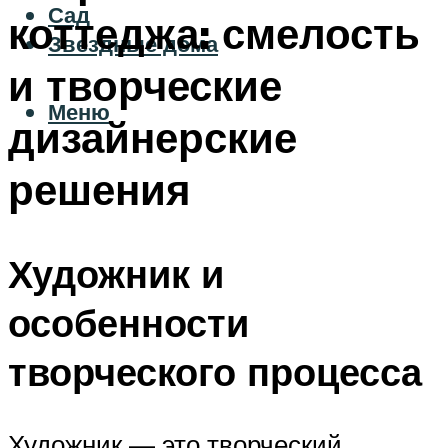
Сад
коттеджа: смелость
Звездные дома
и творческие
Меню
дизайнерские
решения
Художник и
особенности
творческого процесса
Художник — это творческий